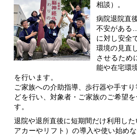
相談）。
病院退院直
不安がある
に対し安全
環境の見直
させるため
能や在宅環
を行います。
ご家族への介助指導、歩行器や手すり
どを行い、対象者・ご家族のご希望を
す。
退院や退所直後に短期間だけ利用した
アカーやリフト）の導入や使い始め